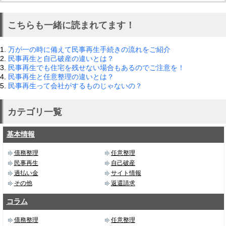
こちらも一緒に読まれてます！
1.
万が一の時に備えて民事再生手続きの流れをご紹介
2.
民事再生と自己破産の違いとは？
3.
民事再生でも住宅を残せない場合もあるのでご注意を！
4.
民事再生と任意整理の違いとは？
5.
民事再生って会社がするものじゃないの？
カテゴリ一覧
基本情報
債務整理
任意整理
民事再生
自己破産
過払い金
サイト情報
その他
返還請求
コラム
債務整理
任意整理