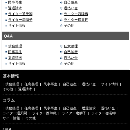
民事再生
自己破産
返還請求
過払い金
ライター通天閣
ライター西陣織
ライター唐獅子
ライター襟裳岬
サイト情報
その他
Q&A
債務整理
任意整理
民事再生
自己破産
返還請求
過払い金
サイト情報
その他
基本情報
|
債務整理
|
任意整理
|
民事再生
|
自己破産
|
過払い金
|
サイト情報
|
その他
|
返還請求
|
コラム
|
債務整理
|
任意整理
|
民事再生
|
自己破産
|
返還請求
|
過払い金
|
ライター通天閣
|
ライター西陣織
|
ライター唐獅子
|
ライター襟裳岬
|
サイト情報
|
その他
|
Q&A