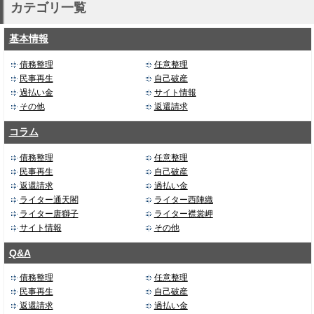
カテゴリ一覧
基本情報
債務整理
任意整理
民事再生
自己破産
過払い金
サイト情報
その他
返還請求
コラム
債務整理
任意整理
民事再生
自己破産
返還請求
過払い金
ライター通天閣
ライター西陣織
ライター唐獅子
ライター襟裳岬
サイト情報
その他
Q&A
債務整理
任意整理
民事再生
自己破産
返還請求
過払い金