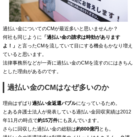
過払い金についてのCMが最近多いと思いませんか？
何社も同じように
「過払い金の請求は時効があります
よ！」
と言ったCMを流していて目にする機会もかなり増え
ていると思います。
法律事務所などが一斉に過払い金のCMを流すのにはきちん
とした理由があるのです。
過払い金のCMはなぜ多いのか
理由はずばり
過払い金返還バブル
になっているため。
とある弁護士法人が発表している過払い金回収実績は2012
年11月の時点で
約15万件
にも及んでいます。
さらに回収した過払い金の総額は
約800億円
とも。