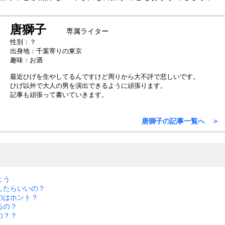
唐獅子
専属ライター
性別：？
出身地：千葉寄りの東京
趣味：お酒
最近ひげを生やしてるんですけど周りから大不評で悲しいです。
ひげ以外で大人の男を演出できるように頑張ります。
記事も頑張って書いていきます。
唐獅子の記事一覧へ ＞
よう
したらいいの？
のはホント？
るの？
の？？