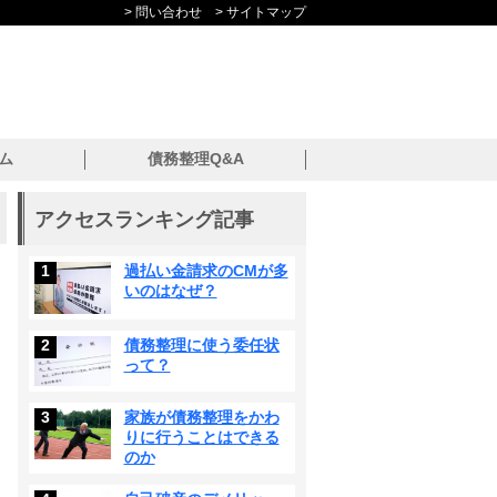
> 問い合わせ
> サイトマップ
ム
債務整理Q&A
アクセスランキング記事
1
過払い金請求のCMが多
いのはなぜ？
2
債務整理に使う委任状
って？
3
家族が債務整理をかわ
りに行うことはできる
のか