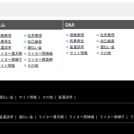
ラム
Q&A
債務整理
任意整理
債務整理
任意整理
民事再生
自己破産
民事再生
自己破産
返還請求
過払い金
返還請求
過払い金
サイト情報
その他
ライター通天閣
ライター西陣織
ライター唐獅子
ライター襟裳岬
サイト情報
その他
過払い金
|
サイト情報
|
その他
|
返還請求
|
返還請求
|
過払い金
|
ライター通天閣
|
ライター西陣織
|
ライター唐獅子
|
ラ