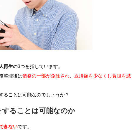
人再生
の3つを指しています。
務整理後は
債務の一部が免除され
、
返済額を少なくし負担を減
することは可能なのでしょうか？
をすることは可能なのか
できない
です。