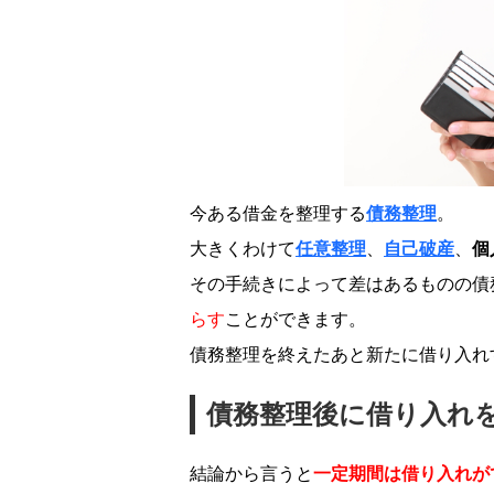
今ある借金を整理する
債務整理
。
大きくわけて
任意整理
、
自己破産
、
個
その手続きによって差はあるものの債
らす
ことができます。
債務整理を終えたあと新たに借り入れ
債務整理後に借り入れ
結論から言うと
一定期間は借り入れが