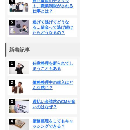
4
自己破産のデメリッ
ト、職業制限がされる
仕事とは？
5
逃げて逃げてどうな
る…借金って逃げ続け
たらどうなるの？
新着記事
1
任意整理を断られてし
まうこともある
2
債務整理中の借入はど
んな感じ？
3
過払い金請求のCMが多
いのはなぜ？
4
債務整理をしてもキャ
ッシングできる？