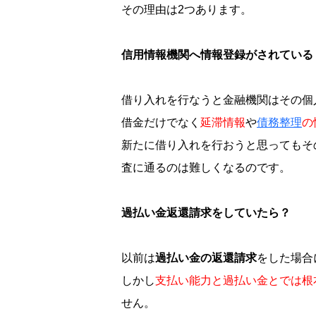
その理由は2つあります。
信用情報機関へ情報登録がされている
借り入れを行なうと金融機関はその個
借金だけでなく
延滞情報
や
債務整理
の
新たに借り入れを行おうと思ってもそ
査に通るのは難しくなるのです。
過払い金返還請求をしていたら？
以前は
過払い金の返還請求
をした場合
しかし
支払い能力と過払い金とでは根
せん。