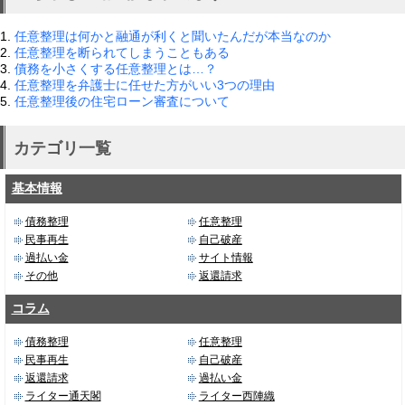
1.
任意整理は何かと融通が利くと聞いたんだが本当なのか
2.
任意整理を断られてしまうこともある
3.
債務を小さくする任意整理とは…？
4.
任意整理を弁護士に任せた方がいい3つの理由
5.
任意整理後の住宅ローン審査について
カテゴリ一覧
基本情報
債務整理
任意整理
民事再生
自己破産
過払い金
サイト情報
その他
返還請求
コラム
債務整理
任意整理
民事再生
自己破産
返還請求
過払い金
ライター通天閣
ライター西陣織