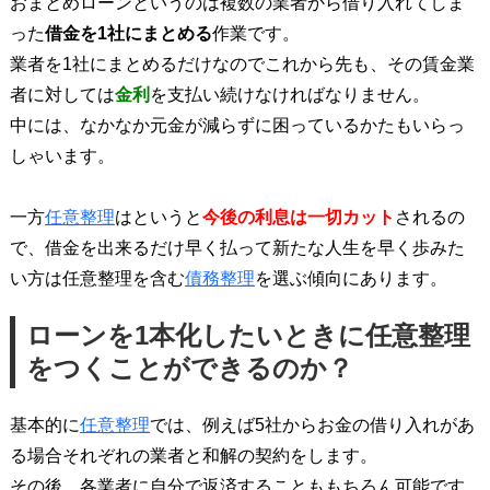
おまとめローンというのは複数の業者から借り入れてしま
った
借金を1社にまとめる
作業です。
業者を1社にまとめるだけなのでこれから先も、その賃金業
者に対しては
金利
を支払い続けなければなりません。
中には、なかなか元金が減らずに困っているかたもいらっ
しゃいます。
一方
任意整理
はというと
今後の利息は一切カット
されるの
で、借金を出来るだけ早く払って新たな人生を早く歩みた
い方は任意整理を含む
債務整理
を選ぶ傾向にあります。
ローンを1本化したいときに任意整理
をつくことができるのか？
基本的に
任意整理
では、例えば5社からお金の借り入れがあ
る場合それぞれの業者と和解の契約をします。
その後、各業者に自分で返済することももちろん可能です