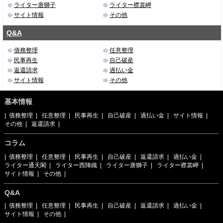
ライター唐獅子
ライター襟裳岬
サイト情報
その他
Q&A
債務整理
任意整理
民事再生
自己破産
返還請求
過払い金
サイト情報
その他
基本情報
|
債務整理
|
任意整理
|
民事再生
|
自己破産
|
過払い金
|
サイト情報
|
その他
|
返還請求
|
コラム
|
債務整理
|
任意整理
|
民事再生
|
自己破産
|
返還請求
|
過払い金
|
ライター通天閣
|
ライター西陣織
|
ライター唐獅子
|
ライター襟裳岬
|
サイト情報
|
その他
|
Q&A
|
債務整理
|
任意整理
|
民事再生
|
自己破産
|
返還請求
|
過払い金
|
サイト情報
|
その他
|