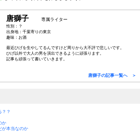
唐獅子
専属ライター
性別：？
出身地：千葉寄りの東京
趣味：お酒
最近ひげを生やしてるんですけど周りから大不評で悲しいです。
ひげ以外で大人の男を演出できるように頑張ります。
記事も頑張って書いていきます。
唐獅子の記事一覧へ ＞
る？？
のか
だが本当なのか