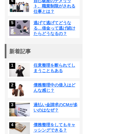
4
自己破産のデメリッ
ト、職業制限がされる
仕事とは？
5
逃げて逃げてどうな
る…借金って逃げ続け
たらどうなるの？
新着記事
1
任意整理を断られてし
まうこともある
2
債務整理中の借入はど
んな感じ？
3
過払い金請求のCMが多
いのはなぜ？
4
債務整理をしてもキャ
ッシングできる？