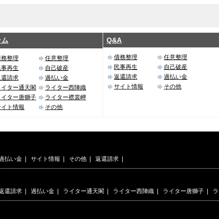
ラム
Q&A
債務整理
任意整理
債務整理
任意整理
民事再生
自己破産
民事再生
自己破産
返還請求
過払い金
返還請求
過払い金
サイト情報
その他
ライター通天閣
ライター西陣織
ライター唐獅子
ライター襟裳岬
サイト情報
その他
過払い金
|
サイト情報
|
その他
|
返還請求
|
返還請求
|
過払い金
|
ライター通天閣
|
ライター西陣織
|
ライター唐獅子
|
ラ