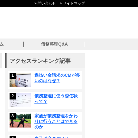
> 問い合わせ
> サイトマップ
ム
債務整理Q&A
アクセスランキング記事
1
過払い金請求のCMが多
いのはなぜ？
2
債務整理に使う委任状
って？
3
家族が債務整理をかわ
りに行うことはできる
のか