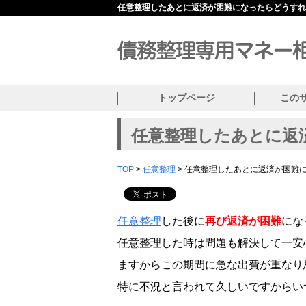
任意整理したあとに返済が困難になったらどうすれ
トップページ
この
任意整理したあとに返
TOP
>
任意整理
> 任意整理したあとに返済が困難
任意整理
した後に
再び返済が困難
にな
任意整理した時は問題も解決して一安
ますからこの期間に急な出費が重なり
特に不況と言われて久しいですからい