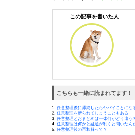
この記事を書いた人
こちらも一緒に読まれてます！
1.
任意整理後に滞納したらヤバイことにな
2.
任意整理を断られてしまうこともある
3.
任意整理とおまとめは一体何がどう違う
4.
任意整理は何かと融通が利くと聞いたん
5.
任意整理後の再和解って？