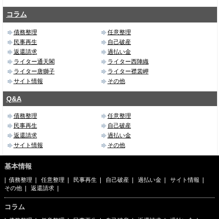
コラム
債務整理
任意整理
民事再生
自己破産
返還請求
過払い金
ライター通天閣
ライター西陣織
ライター唐獅子
ライター襟裳岬
サイト情報
その他
Q&A
債務整理
任意整理
民事再生
自己破産
返還請求
過払い金
サイト情報
その他
基本情報
|
債務整理
|
任意整理
|
民事再生
|
自己破産
|
過払い金
|
サイト情報
|
その他
|
返還請求
|
コラム