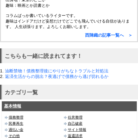
趣味：映画とか読書とか
コラムばっか書いているライターです。
趣味はインドアだけど妄想だけでどこでも飛んでいける自信がありま
す。 人生頑張ります。よろしくお願いします。
西陣織の記事一覧へ ＞
こちらも一緒に読まれてます！
1.
油断禁物！債務整理後にやりがちなトラブルと対処法
2.
返済生活からの脱出？夜逃げで債務から逃げ切れるか
カテゴリ一覧
基本情報
債務整理
任意整理
民事再生
自己破産
過払い金
サイト情報
その他
返還請求