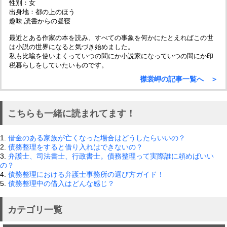
性別：女
出身地：都の上のほう
趣味:読書からの昼寝
最近とある作家の本を読み、すべての事象を何かにたとえればこの世
は小説の世界になると気づき始めました。
私も比喩を使いまくっていつの間にか小説家になっていつの間にか印
税暮らしをしていたいものです。
襟裳岬の記事一覧へ ＞
こちらも一緒に読まれてます！
1.
借金のある家族が亡くなった場合はどうしたらいいの？
2.
債務整理をすると借り入れはできないの？
3.
弁護士、司法書士、行政書士。債務整理って実際誰に頼めばいい
の？
4.
債務整理における弁護士事務所の選び方ガイド！
5.
債務整理中の借入はどんな感じ？
カテゴリ一覧