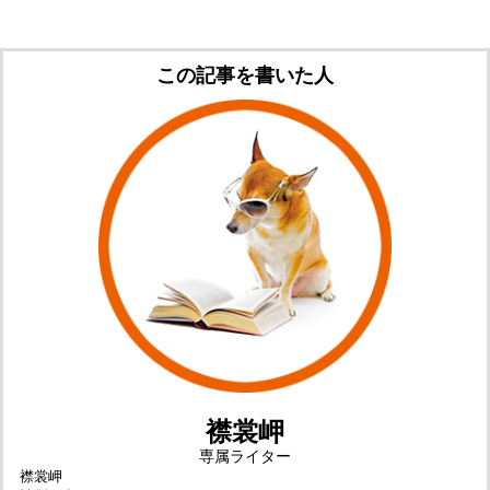
この記事を書いた人
襟裳岬
専属ライター
襟裳岬