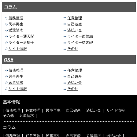
コラム
債務整理
任意整理
民事再生
自己破産
返還請求
過払い金
ライター通天閣
ライター西陣織
ライター唐獅子
ライター襟裳岬
サイト情報
その他
Q&A
債務整理
任意整理
民事再生
自己破産
返還請求
過払い金
サイト情報
その他
基本情報
|
債務整理
|
任意整理
|
民事再生
|
自己破産
|
過払い金
|
サイト情報
|
その他
|
返還請求
|
コラム
|
債務整理
|
任意整理
|
民事再生
|
自己破産
|
返還請求
|
過払い金
|