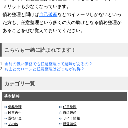
メリットも少なくなっています。
債務整理と聞けば
自己破産
などのイメージしかないといっ
た方も、任意整理という多くの人の助けとなる債務整理が
あることをぜひ覚えておいてください。
こちらも一緒に読まれてます！
1.
金利の低い債務でも任意整理って意味があるの？
2.
おまとめローンと任意整理はどっちがお得？
カテゴリ一覧
基本情報
債務整理
任意整理
民事再生
自己破産
過払い金
サイト情報
その他
返還請求