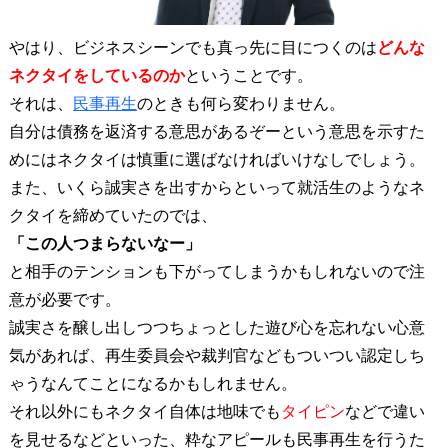
やはり、ビジネスシーンでも真っ先に目につくのは
どんな
ネクタイをしているのか
ということです。
それは、
民事再生
のときも何ら変わりません。
自分は債務を返済する意思があるぞーという意思を示すた
めにはネクタイは慎重に選ばなければいけなしでしょう。
また、いくら誠実さを出すからといって就活生のようなネ
クタイを締めていたのでは、
「この人つまらないなー」
と相手のテンションも下がってしまうかもしれないので注
意が必要です。
誠実さを醸し出しつつちょっとした遊び心を忘れない心意
気があれば、再生委員会や裁判官などもついつい認定しち
ゃうなんてことになるかもしれません。
それ以外にもネクタイ自体は地味でも
タイピン
などで違い
を見せるなどといった、粋なアピールも民事再生を行うた