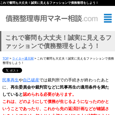
これで審問も大丈夫！誠実に見えるファッションで債務整理をしよう！
これで審問も大丈夫！誠実に見えるフ
ァッションで債務整理をしよう！
TOP
>
ライター通天閣
> これで審問も大丈夫！誠実に見えるファッションで債務
整理をしよう！
民事再生
や
自己破産
では裁判所での手続きが終わったあと
に、
再生委員会
や
裁判官
などに民事再生の適用条件を満た
していると
認められる必要
があります。
これは、どのようにして債務が生じるようになったのかと
いうことであったり、これから先の返済計画などが確認さ