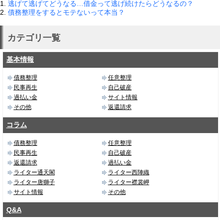
1.
逃げて逃げてどうなる…借金って逃げ続けたらどうなるの？
2.
債務整理をするとモテないって本当？
カテゴリ一覧
基本情報
債務整理
任意整理
民事再生
自己破産
過払い金
サイト情報
その他
返還請求
コラム
債務整理
任意整理
民事再生
自己破産
返還請求
過払い金
ライター通天閣
ライター西陣織
ライター唐獅子
ライター襟裳岬
サイト情報
その他
Q&A