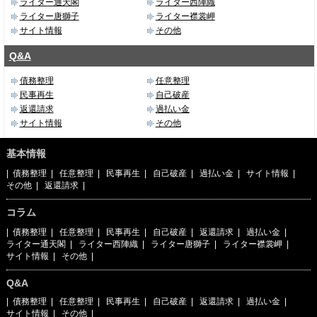
ライター通天閣
ライター西陣織
ライター唐獅子
ライター襟裳岬
サイト情報
その他
Q&A
債務整理
任意整理
民事再生
自己破産
返還請求
過払い金
サイト情報
その他
基本情報
|
債務整理
|
任意整理
|
民事再生
|
自己破産
|
過払い金
|
サイト情報
|
その他
|
返還請求
|
コラム
|
債務整理
|
任意整理
|
民事再生
|
自己破産
|
返還請求
|
過払い金
|
ライター通天閣
|
ライター西陣織
|
ライター唐獅子
|
ライター襟裳岬
|
サイト情報
|
その他
|
Q&A
|
債務整理
|
任意整理
|
民事再生
|
自己破産
|
返還請求
|
過払い金
|
サイト情報
|
その他
|