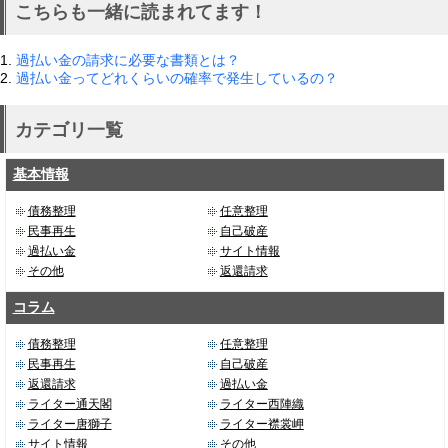
こちらも一緒に読まれてます！
1.
過払い金の請求に必要な書類とは？
2.
過払い金ってどれくらいの確率で発生しているの？
カテゴリ一覧
基本情報
債務整理
任意整理
民事再生
自己破産
過払い金
サイト情報
その他
返還請求
コラム
債務整理
任意整理
民事再生
自己破産
返還請求
過払い金
ライター通天閣
ライター西陣織
ライター唐獅子
ライター襟裳岬
サイト情報
その他