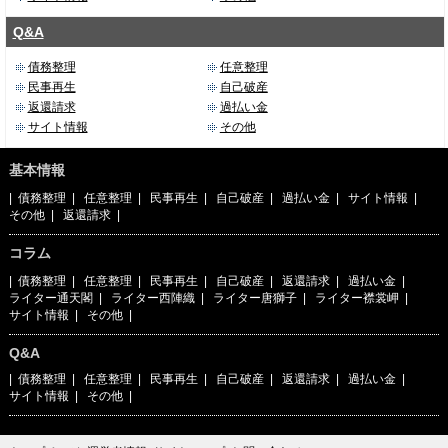
Q&A
債務整理
任意整理
民事再生
自己破産
返還請求
過払い金
サイト情報
その他
基本情報
|
債務整理
|
任意整理
|
民事再生
|
自己破産
|
過払い金
|
サイト情報
|
その他
|
返還請求
|
コラム
|
債務整理
|
任意整理
|
民事再生
|
自己破産
|
返還請求
|
過払い金
|
ライター通天閣
|
ライター西陣織
|
ライター唐獅子
|
ライター襟裳岬
|
サイト情報
|
その他
|
Q&A
|
債務整理
|
任意整理
|
民事再生
|
自己破産
|
返還請求
|
過払い金
|
サイト情報
|
その他
|